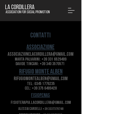
LA CORDILLERA
Association for social promotion
Contatti
Associazione
associazionelacordillera@gmail.com
marta palvarini:
+39 331 6529489
Davide tincani:
+39 340 3570571
RIFUGIO MONTE ALBEN
rifugiomontealben@gmail.com
Tel:
0345 1776235
CEL:
+39 375 6489428
FisioPenas
fisioterapia.lacordillera@gmail.com
Alessia Cardelli
:
+39 3337370748