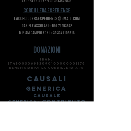
Andrea Frisone
:
+39 3343578838
cordillera experience
lacordilleraexperience@gmail.com
Daniele Assolari
:
+591 71953872
M
iriam Campoleoni:
+39 3341105816
Donazioni
IBAn:
IT45o0306953090100000001176
BENEFICIARIO: LA CORDILLERA APS
causali
Generica
CAUSALE
CONTRIBUTO
generica:
FisioPenas
CONTRIBUTO
CAUSALE:
FISIOTERAPIA